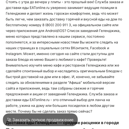
Стоять с утра до вечера у плиты - это прошлый век! Служба заказа и
доставки еды EATonline.ru уверенно занимает ведущие позиции в
Геленджике и делает жизнь горожан комфортнее, ведь что может
О
быть легче, чем заказать доставку горячей и вкусной еды на дом по
бесплатному номеру
8 (800) 200 911 3
, на официальном сайте или
О
через приложения для
Android
/
iOS
? Список
заведений
Геленджика,
меню которых представлено в нашем сервисе, постоянно
пополняется, и за интересными новостями Вы можете следить на
наших страницах в социальных сетях
ВКонтакте
,
Facebook
и
Instagram
. Может, именно сегодня на сайте стали доступны для
заказа блюда из меню Вашего любимого кафе? Проверьте!
Внимательно изучите меню
кафе
и
ресторанов
Геленджика или же
сделайте спонтанный выбор и насладитесь оригинальным блюдом с
Войти
быстрой доставкой на дом или в офис. И, конечно, не забывайте
следить за обновлениями в разделе "Афиша" мобильной версии
сайта и приложения, ведь там собраны свежие и горячие
Город
Геленджик
предложения и акции от заведений Геленджика. Служба заказа и
доставки еды EATonline.ru - это отличный выбор для ланча на
работе, ужина на дому или больших посиделок в любом другом
месте. Почему бы не сделать заказ прямо сейчас?
Написать в техподдержку
🚀 Заказать полное продвижение
Доставка еды Геленджик — средние расценки в городе