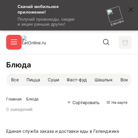
Скачай мобильное
номер
приложение!
SMS-
Получай промокоды, скидки
сообщение
Eatonline
и акции раньше других!
с
Акции
кодом
подтверждения
О сервисе
Блюда
Все
Пицца
Суши
Фаст-фуд
Шашлык
Вок
Откры
Вход / регистрация
Главная
Блюда
Сортировать
На карте
0 заведений
Единая служба заказа и доставки еды в Геленджике