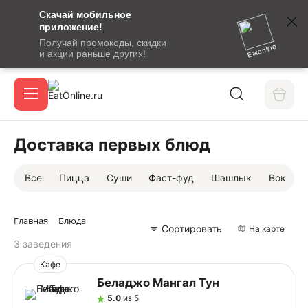
Скачай мобильное
номер
приложение!
SMS-
Получай промокоды, скидки
сообщение
Eatonline
и акции раньше других!
с
Акции
кодом
подтверждения
О сервисе
Доставка первых блюд
Все
Пицца
Суши
Фаст-фуд
Шашлык
Вок
Откры
Вход / регистрация
Главная
Блюда
Сортировать
На карте
3 заведения
Кафе
Беладжо Мангал Тун
5.0
из 5