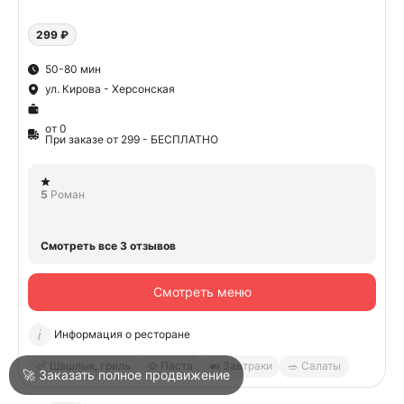
299 ₽
О
50-80 мин
ул. Кирова - Херсонская
О
от 0
При заказе от 299 - БЕСПЛАТНО
5
Роман
Войти
Смотреть все 3 отзывов
Город
Геленджик
Смотреть меню
Информация о ресторане
Написать в техподдержку
🍗 Шашлык, гриль
🥘 Паста
🍛 Завтраки
🥗 Салаты
🚀 Заказать полное продвижение