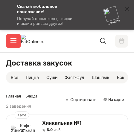
Скачай мобильное
номер
приложение!
SMS-
Получай промокоды, скидки
сообщение
Eatonline
и акции раньше других!
с
Акции
кодом
подтверждения
О сервисе
Доставка закусок
Все
Пицца
Суши
Фаст-фуд
Шашлык
Вок
Откры
Вход / регистрация
Главная
Блюда
Сортировать
На карте
2 заведения
Кафе
Хинкальная №1
5.0
из 5