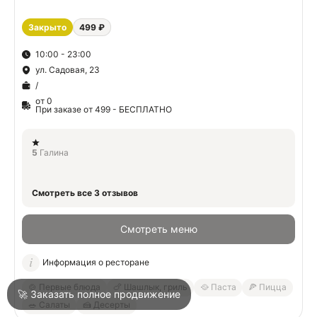
Закрыто
499 ₽
О
10:00 - 23:00
ул. Садовая, 23
О
/
от 0
При заказе от 499 - БЕСПЛАТНО
5
Галина
Войти
Смотреть все 3 отзывов
Город
Геленджик
Смотреть меню
Информация о ресторане
Написать в техподдержку
🍲 Первые блюда
🍗 Шашлык, гриль
🥘 Паста
🍕 Пицца
🚀 Заказать полное продвижение
🥗 Салаты
🍰 Десерты