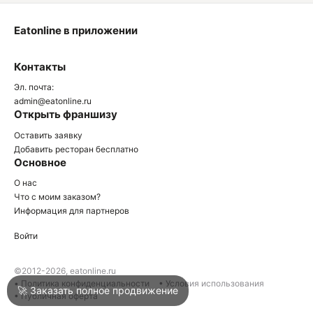
Eatonline в приложении
О
Контакты
О
Эл. почта:
admin@eatonline.ru
Открыть франшизу
Оставить заявку
Добавить ресторан бесплатно
Основное
Войти
О нас
Что с моим заказом?
Информация для партнеров
Город
Геленджик
Войти
Написать в техподдержку
©2012-2026, eatonline.ru
• Политика конфиденциальности
• Условия использования
🚀 Заказать полное продвижение
• Публичная оферта