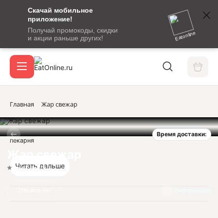
Скачай мобильное
номер
приложение!
SMS-
Получай промокоды, скидки
сообщение
Eatonline
и акции раньше других!
с
Акции
кодом
подтверждения
О сервисе
Главная
Жар свежар
Время доставки:
Откры
пекарня
Вход / регистрация
Жар свежар
Читать дальше
Нет оценок
Отзывов нет
Информация