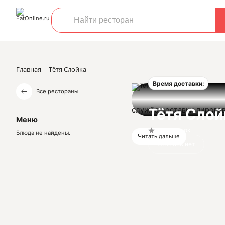
Главная
Тётя Слойка
Время доставки:
Все рестораны
служба доставки пирого
Тётя Слой
Меню
Нет оценок
Блюда не найдены.
Читать дальше
Отзывов нет