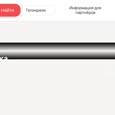
Информация для
Геленджик
партнёров
в
ка
И