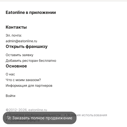
Eatonline в приложении
О
Контакты
О
Эл. почта:
admin@eatonline.ru
Открыть франшизу
Оставить заявку
Добавить ресторан бесплатно
Основное
Войти
О нас
Что с моим заказом?
Информация для партнеров
Город
Геленджик
Войти
Написать в техподдержку
©2012-2026, eatonline.ru
• Политика конфиденциальности
• Условия использования
🚀 Заказать полное продвижение
• Публичная оферта