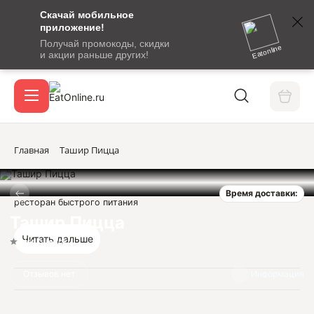
Скачай мобильное
номер
приложение!
SMS-
Получай промокоды, скидки
сообщение
Eatonline
и акции раньше других!
с
Акции
кодом
подтверждения
О сервисе
Главная
Ташир Пицца
Время доставки:
Откры
ресторан быстрого питания
Вход / регистрация
Ташир Пицца
Читать дальше
Нет оценок
Отзывов нет
Информация