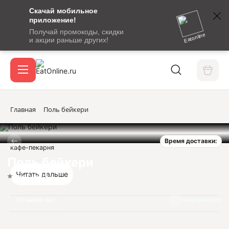
Скачай мобильное
номер
приложение!
SMS-
Получай промокоды, скидки
сообщение
Eatonline
и акции раньше других!
с
Акции
кодом
подтверждения
О сервисе
Главная
Поль бейкери
Время доставки:
Откры
кафе-пекарня
Вход / регистрация
Поль бейкери
Читать дальше
Нет оценок
Отзывов нет
Информация