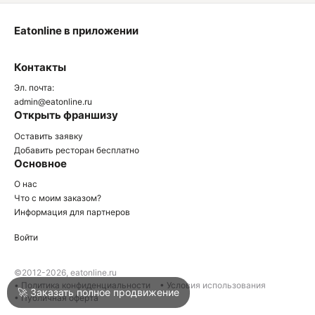
Eatonline в приложении
О
Контакты
О
Эл. почта:
admin@eatonline.ru
Открыть франшизу
Оставить заявку
Добавить ресторан бесплатно
Основное
Войти
О нас
Что с моим заказом?
Информация для партнеров
Город
Геленджик
Войти
Написать в техподдержку
©2012-2026, eatonline.ru
• Политика конфиденциальности
• Условия использования
🚀 Заказать полное продвижение
• Публичная оферта