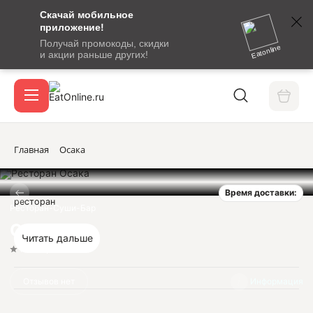
Скачай мобильное
номер
приложение!
SMS-
Получай промокоды, скидки
сообщение
Eatonline
и акции раньше других!
с
Акции
кодом
подтверждения
О сервисе
Главная
Осака
Время доставки:
Откры
ресторан
Вход / регистрация
Ресторан-Суши-Бар
Осака
Читать дальше
Нет оценок
Отзывов нет
Информация