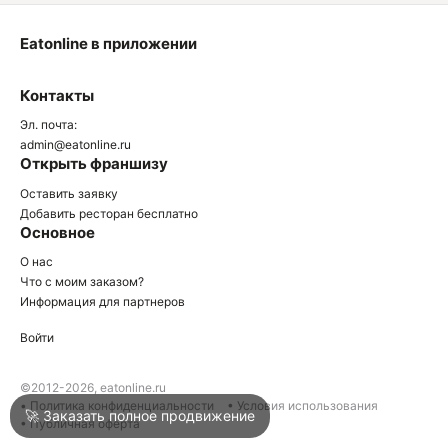
Eatonline в приложении
О
Контакты
О
Эл. почта:
admin@eatonline.ru
Открыть франшизу
Оставить заявку
Добавить ресторан бесплатно
Основное
Войти
О нас
Что с моим заказом?
Информация для партнеров
Город
Геленджик
Войти
Написать в техподдержку
©2012-2026, eatonline.ru
• Политика конфиденциальности
• Условия использования
🚀 Заказать полное продвижение
• Публичная оферта