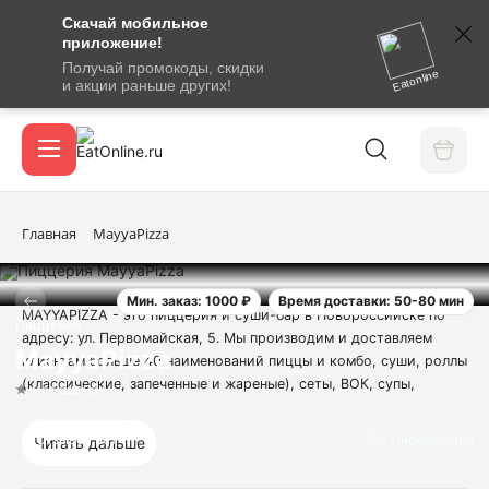
Скачай мобильное
номер
приложение!
SMS-
Получай промокоды, скидки
сообщение
Eatonline
и акции раньше других!
с
Акции
кодом
подтверждения
О сервисе
Главная
MayyaPizza
Мин. заказ: 1000 ₽
Время доставки: 50-80 мин
Откры
MAYYAPIZZA - это пиццерия и суши-бар в Новороссийске по
Вход / регистрация
Пиццерия
адресу: ул. Первомайская, 5. Мы производим и доставляем
MayyaPizza
клиентам больше 40 наименований пиццы и комбо, суши, роллы
(классические, запеченные и жареные), сеты, ВОК, супы,
Нет оценок
салаты, закуски, соусы и напитки. Всю продукцию мы делаем из
качественных и свежих ингредиентов по проверенной
Отзывов нет
Информация
Читать дальше
рецептуре. Мы не только выпекаем классические виды пиццы
(Маргарита, Пепперони, Четыре Сыра, Карбонара), но и