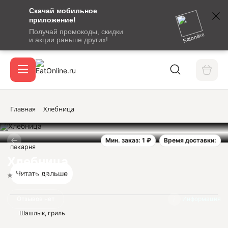
Скачай мобильное
номер
приложение!
SMS-
Получай промокоды, скидки
сообщение
Eatonline
и акции раньше других!
с
Акции
кодом
подтверждения
О сервисе
Главная
Хлебница
Мин. заказ: 1 ₽
Время доставки:
Откры
пекарня
Вход / регистрация
Хлебница
Читать дальше
Нет оценок
Отзывов нет
Информация
Шашлык, гриль