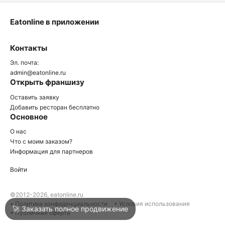
Eatonline в приложении
О
Контакты
О
Эл. почта:
admin@eatonline.ru
Открыть франшизу
Оставить заявку
Добавить ресторан бесплатно
Основное
Войти
О нас
Что с моим заказом?
Информация для партнеров
Город
Геленджик
Войти
Написать в техподдержку
©2012-2026, eatonline.ru
• Политика конфиденциальности
• Условия использования
🚀 Заказать полное продвижение
• Публичная оферта