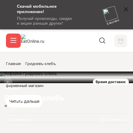
Скачай мобильное
номер
приложение!
SMS-
Получай промокоды, скидки
сообщение
Eatonline
и акции раньше других!
с
Акции
кодом
подтверждения
О сервисе
Главная
Гридневъ-хлебъ
Время доставки:
Откры
фирменный магазин
Вход / регистрация
Кофейня
Гридневъ-хлебъ
Читать дальше
Нет оценок
Отзывов нет
Информация