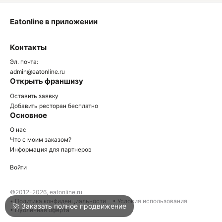
Eatonline в приложении
О
Контакты
О
Эл. почта:
admin@eatonline.ru
Открыть франшизу
Оставить заявку
Добавить ресторан бесплатно
Основное
Войти
О нас
Что с моим заказом?
Информация для партнеров
Город
Геленджик
Войти
Написать в техподдержку
©2012-2026, eatonline.ru
• Политика конфиденциальности
• Условия использования
🚀 Заказать полное продвижение
• Публичная оферта