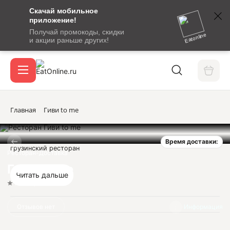
Скачай мобильное
номер
приложение!
SMS-
Получай промокоды, скидки
сообщение
Eatonline
и акции раньше других!
с
Акции
кодом
подтверждения
О сервисе
Главная
Гиви to me
Время доставки:
Откры
грузинский ресторан
Вход / регистрация
Ресторан-Доставка
Гиви to me
Читать дальше
Нет оценок
Отзывов нет
Информация