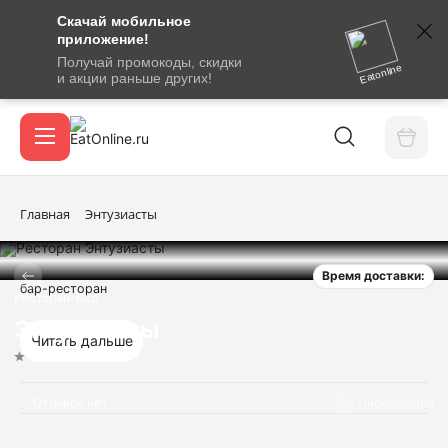
Скачай мобильное
номер
приложение!
SMS-
Получай промокоды, скидки
сообщение
Eatonline
и акции раньше других!
с
Акции
кодом
подтверждения
О сервисе
Главная
Энтузиасты
Время доставки:
Откры
бар-ресторан
Вход / регистрация
Ресторан-Бар
Энтузиасты
Читать дальше
Нет оценок
Отзывов нет
Информация