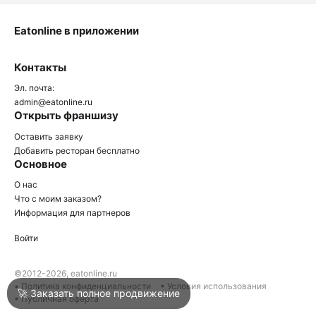
Eatonline в приложении
О
Контакты
О
Эл. почта:
admin@eatonline.ru
Открыть франшизу
Оставить заявку
Добавить ресторан бесплатно
Основное
Войти
О нас
Что с моим заказом?
Информация для партнеров
Город
Геленджик
Войти
Написать в техподдержку
©2012-2026, eatonline.ru
• Политика конфиденциальности
• Условия использования
🚀 Заказать полное продвижение
• Публичная оферта