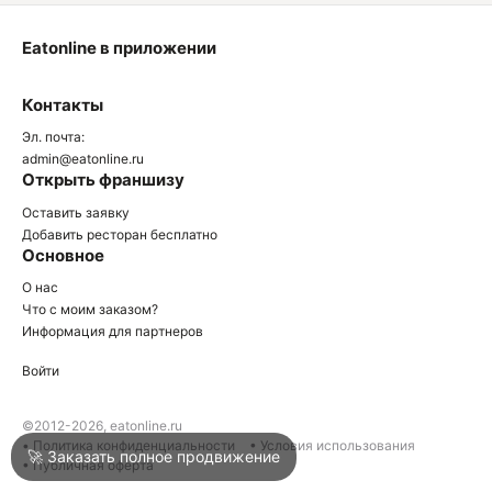
Eatonline в приложении
О
Контакты
О
Эл. почта:
admin@eatonline.ru
Открыть франшизу
Оставить заявку
Добавить ресторан бесплатно
Основное
Войти
О нас
Что с моим заказом?
Информация для партнеров
Город
Геленджик
Войти
Написать в техподдержку
©2012-2026, eatonline.ru
• Политика конфиденциальности
• Условия использования
🚀 Заказать полное продвижение
• Публичная оферта