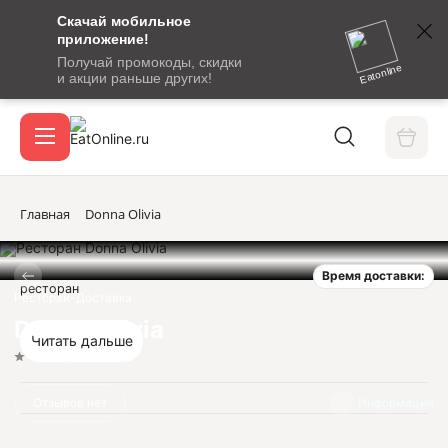
Скачай мобильное
номер
приложение!
SMS-
Получай промокоды, скидки
сообщение
Eatonline
и акции раньше других!
с
Акции
кодом
подтверждения
О сервисе
Главная
Donna Olivia
Время доставки:
Откры
ресторан
Вход / регистрация
Ресторан-Доставка
Donna Olivia
Читать дальше
Нет оценок
Отзывов нет
Информация