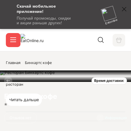
Скачай мобильное
номер
приложение!
SMS-
Получай промокоды, скидки
сообщение
Eatonline
и акции раньше других!
с
Акции
кодом
подтверждения
О сервисе
Главная
Бинхартс кофе
Время доставки:
Откры
ресторан
Вход / регистрация
Ресторан
Бинхартс кофе
Читать дальше
Нет оценок
Отзывов нет
Информация