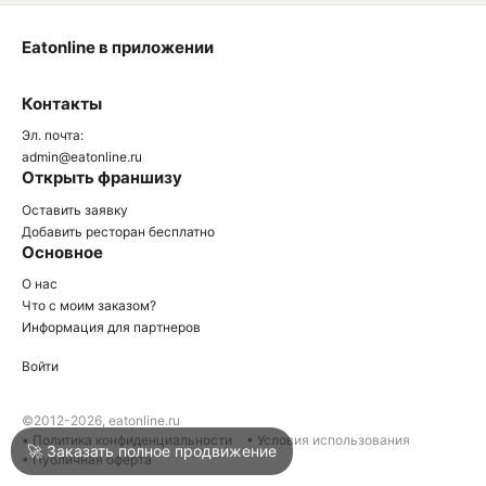
Eatonline в приложении
О
Контакты
О
Эл. почта:
admin@eatonline.ru
Открыть франшизу
Оставить заявку
Добавить ресторан бесплатно
Основное
Войти
О нас
Что с моим заказом?
Информация для партнеров
Город
Геленджик
Войти
Написать в техподдержку
©2012-2026, eatonline.ru
• Политика конфиденциальности
• Условия использования
🚀 Заказать полное продвижение
• Публичная оферта