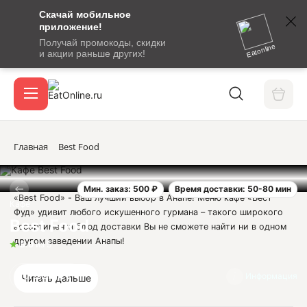
Скачай мобильное
номер
приложение!
SMS-
Получай промокоды, скидки
сообщение
Eatonline
и акции раньше других!
с
Акции
кодом
подтверждения
О сервисе
Главная
Best Food
Мин. заказ: 500 ₽
Время доставки: 50-80 мин
Откры
«Best Food» - Ваш лучший выбор в Анапе! Меню кафе «Бест
Вход / регистрация
Кафе
Фуд» удивит любого искушенного гурмана – такого широкого
Best Food
ассортимента блюд доставки Вы не сможете найти ни в одном
другом заведении Анапы!
5.0
из 5
В «Бест Фуд» Анапа работают только настоящие
профессионалы своего дела, поэтому Вы можете быть уверены
Отзывы
5
Информация
Читать дальше
– любое лакомство из нашего меню будет приготовлено вкусно,
аккуратно, качественно и, главное, с любовью! Закажите и