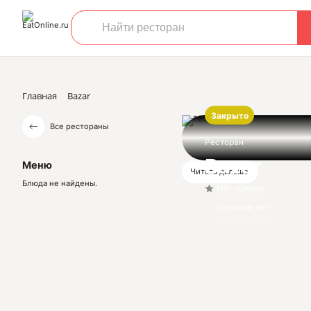
Главная
Bazar
Закрыто
Все рестораны
Ресторан
Bazar
Меню
Читать дальше
Блюда не найдены.
Нет оценок
Отзывов нет